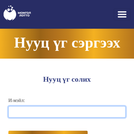
Нууц үг сэргээх
Нууц үг солих
И-мэйл: