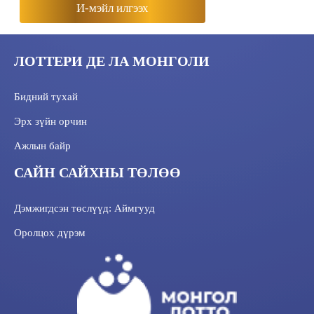
И-мэйл илгээх
ЛОТТЕРИ ДЕ ЛА МОНГОЛИ
Бидний тухай
Эрх зүйн орчин
Ажлын байр
САЙН САЙХНЫ ТӨЛӨӨ
Дэмжигдсэн төслүүд: Аймгууд
Оролцох дүрэм